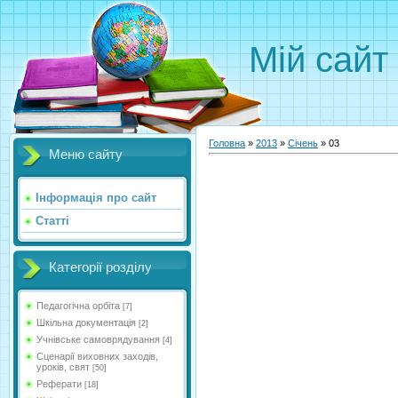
Мій сайт
Головна
»
2013
»
Січень
»
03
Меню сайту
Інформація про сайт
Статті
Категорії розділу
Педагогічна орбіта
[7]
Шкільна документація
[2]
Учнівське самоврядування
[4]
Сценарії виховних заходів,
уроків, свят
[50]
Реферати
[18]