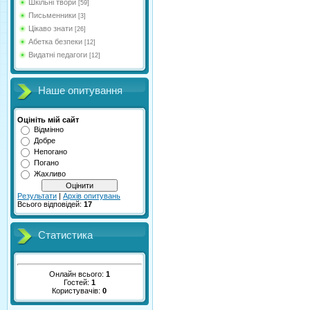
Шкільні твори
[59]
Письменники
[3]
Цікаво знати
[26]
Абетка безпеки
[12]
Видатні педагоги
[12]
Наше опитування
Оцініть мій сайт
Відмінно
Добре
Непогано
Погано
Жахливо
Результати
|
Архів опитувань
Всього відповідей:
17
Статистика
Онлайн всього:
1
Гостей:
1
Користувачів:
0