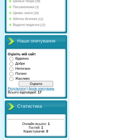
Шкільні твори
[59]
Письменники
[3]
Цікаво знати
[26]
Абетка безпеки
[12]
Видатні педагоги
[12]
Наше опитування
Оцініть мій сайт
Відмінно
Добре
Непогано
Погано
Жахливо
Результати
|
Архів опитувань
Всього відповідей:
17
Статистика
Онлайн всього:
1
Гостей:
1
Користувачів:
0