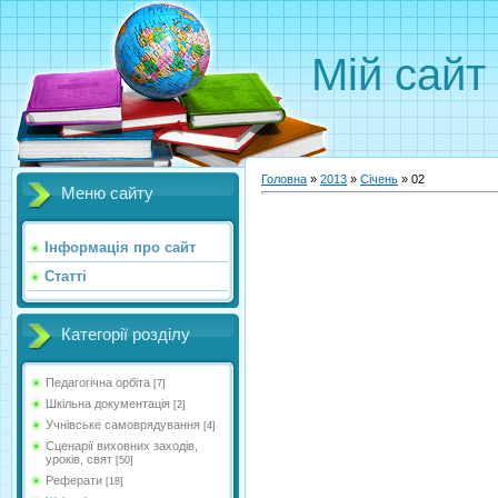
Мій сайт
Головна
»
2013
»
Січень
»
02
Меню сайту
Інформація про сайт
Статті
Категорії розділу
Педагогічна орбіта
[7]
Шкільна документація
[2]
Учнівське самоврядування
[4]
Сценарії виховних заходів,
уроків, свят
[50]
Реферати
[18]