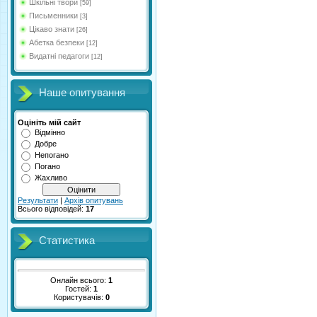
Шкільні твори
[59]
Письменники
[3]
Цікаво знати
[26]
Абетка безпеки
[12]
Видатні педагоги
[12]
Наше опитування
Оцініть мій сайт
Відмінно
Добре
Непогано
Погано
Жахливо
Результати
|
Архів опитувань
Всього відповідей:
17
Статистика
Онлайн всього:
1
Гостей:
1
Користувачів:
0