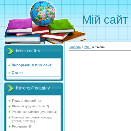
Мій сайт
Головна
»
2013
»
Січень
Меню сайту
Інформація про сайт
Статті
Категорії розділу
Педагогічна орбіта
[7]
Шкільна документація
[2]
Учнівське самоврядування
[4]
Сценарії виховних заходів,
уроків, свят
[50]
Реферати
[18]