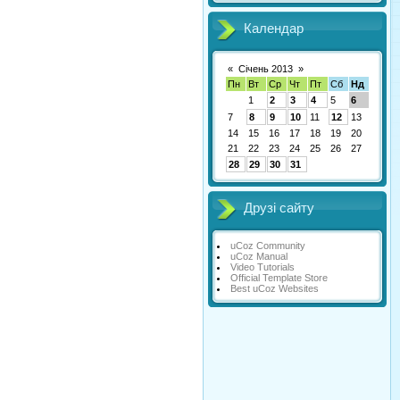
Календар
«
Січень 2013
»
Пн
Вт
Ср
Чт
Пт
Сб
Нд
1
2
3
4
5
6
7
8
9
10
11
12
13
14
15
16
17
18
19
20
21
22
23
24
25
26
27
28
29
30
31
Друзі сайту
uCoz Community
uCoz Manual
Video Tutorials
Official Template Store
Best uCoz Websites