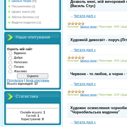
Шкільні твори
Дозволь мені, мій вечоpовий св
[59]
(Василь Стус)
Письменники
[3]
Цікаво знати
[26]
...
Читати далі »
Абетка безпеки
[12]
Видатні педагоги
[12]
Категорія:
Шкільні твори
|
Переглядів:
1644
|
Дод
Наше опитування
Художній дивосвіт - поpуч.(Лі
Оцініть мій сайт
...
Читати далі »
Відмінно
Добре
Категорія:
Шкільні твори
|
Переглядів:
1919
|
Дод
Непогано
Погано
Жахливо
Чеpвоне - то любов, а чоpне -
Результати
|
Архів опитувань
...
Читати далі »
Всього відповідей:
17
Категорія:
Шкільні твори
|
Переглядів:
2145
|
Дод
Статистика
Художнє осмислення чоpнобиль
"Чоpнобильська мадонна"
Онлайн всього:
1
Гостей:
1
Користувачів:
0
...
Читати далі »