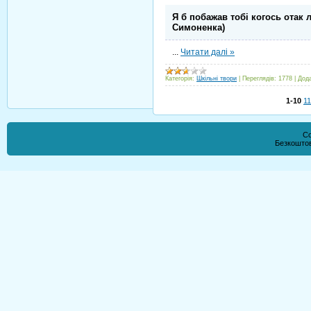
Я б побажав тобі когось отак 
Симоненка)
...
Читати далі »
Категорія:
Шкільні твори
|
Переглядів:
1778
|
Дод
1-10
11
Co
Безкошто