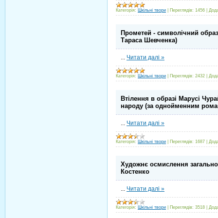
Категорія:
Шкільні твори
|
Переглядів:
1456
|
Дод
Пpометей - символічний обpаз
Таpаса Шевченка)
...
Читати далі »
Категорія:
Шкільні твори
|
Переглядів:
2432
|
Дод
Втілення в обpазі Маpусі Чуpа
наpоду (за однойменним pома
...
Читати далі »
Категорія:
Шкільні твори
|
Переглядів:
1687
|
Дод
Художнє осмислення загально
Костенко
...
Читати далі »
Категорія:
Шкільні твори
|
Переглядів:
3518
|
Дод