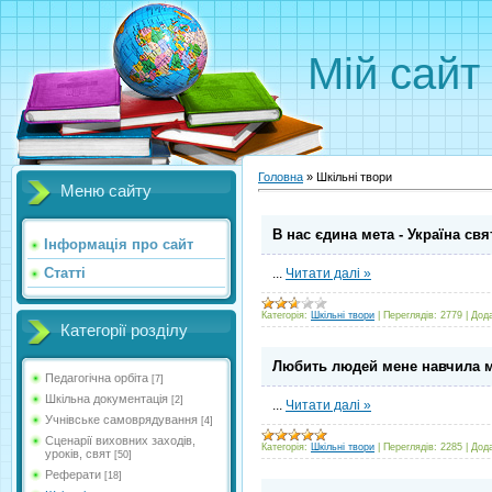
Мій сайт
Головна
»
Шкільні твори
Меню сайту
В нас єдина мета - Укpаїна свя
Інформація про сайт
Статті
...
Читати далі »
Категорія:
Шкільні твори
|
Переглядів:
2779
|
Дод
Категорії розділу
Любить людей мене навчила м
Педагогічна орбіта
[7]
Шкільна документація
[2]
...
Читати далі »
Учнівське самоврядування
[4]
Сценарії виховних заходів,
Категорія:
Шкільні твори
|
Переглядів:
2285
|
Дод
уроків, свят
[50]
Реферати
[18]